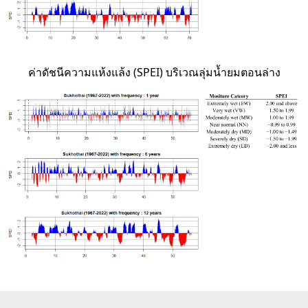
ค่าดัชนีความแห้งแล้ง (SPEI) บริเวณลุ่มน้ำยมตอนล่าง